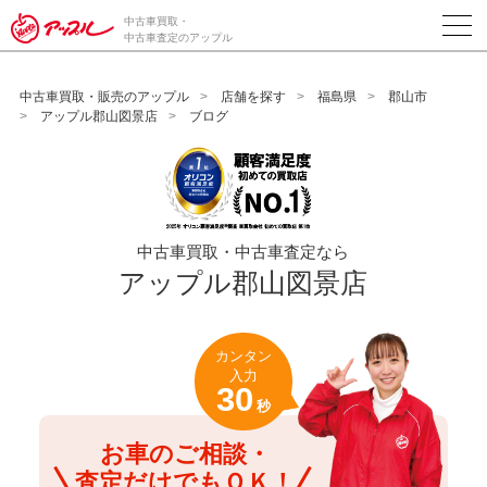
/*ABテスト_新規査定フォームの為のCVボタン*/
中古車買取・
中古車査定のアップル
中古車買取・販売のアップル
店舗を探す
福島県
郡山市
アップル郡山図景店
ブログ
中古車買取・中古車査定なら
アップル郡山図景店
カンタン
入力
30
秒
お車のご相談・
査定だけでもＯＫ！