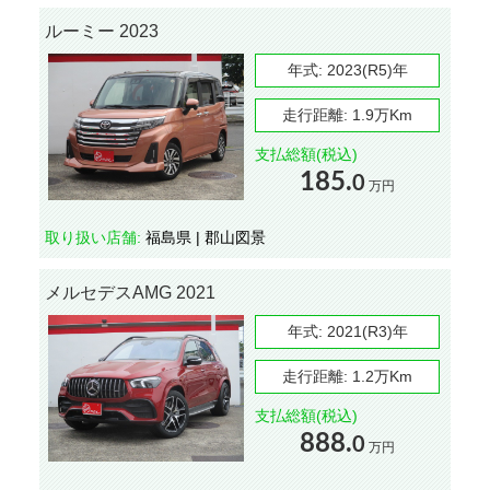
ルーミー 2023
年式:
2023(R5)年
走行距離:
1.9万Km
支払総額(税込)
185.
0
万円
取り扱い店舗:
福島県 | 郡山図景
メルセデスAMG 2021
年式:
2021(R3)年
走行距離:
1.2万Km
支払総額(税込)
888.
0
万円