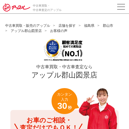
/*ABテスト_新規査定フォームの為のCVボタン*/
中古車買取・
中古車査定のアップル
中古車買取・販売のアップル
店舗を探す
福島県
郡山市
アップル郡山図景店
お客様の声
中古車買取・中古車査定なら
アップル郡山図景店
カンタン
入力
30
秒
お車のご相談・
査定だけでもＯＫ！