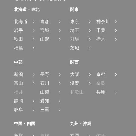
北海道・東北
関東
北海道
青森
東京
神奈川
岩手
宮城
埼玉
千葉
秋田
山形
群馬
栃木
福島
茨城
中部
関西
新潟
長野
大阪
京都
富山
石川
滋賀
奈良
福井
山梨
和歌山
兵庫
静岡
愛知
岐阜
三重
中国・四国
九州・沖縄
鳥取
島根
福岡
佐賀