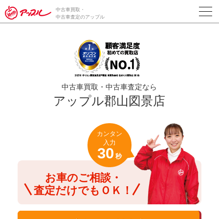
/*ABテスト_新規査定フォームの為のCVボタン*/
中古車買取・
中古車査定のアップル
中古車買取・中古車査定なら
アップル郡山図景店
カンタン
入力
30
秒
お車のご相談・
査定だけでもＯＫ！