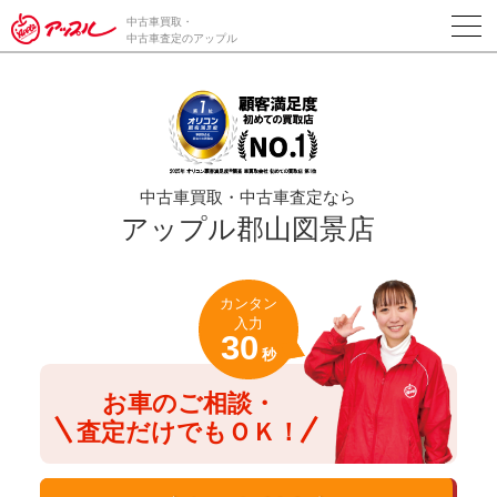
/*ABテスト_新規査定フォームの為のCVボタン*/
中古車買取・
中古車査定のアップル
中古車買取・中古車査定なら
アップル郡山図景店
カンタン
入力
30
秒
お車のご相談・
査定だけでもＯＫ！