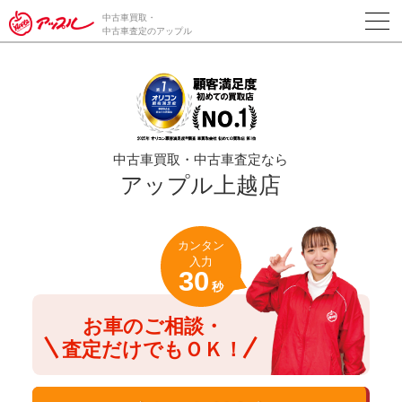
/*ABテスト_新規査定フォームの為のCVボタン*/
中古車買取・
中古車査定のアップル
中古車買取・中古車査定なら
アップル上越店
カンタン
入力
30
秒
お車のご相談・
査定だけでもＯＫ！