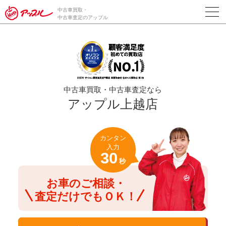
/*ABテスト_新規査定フォームの為のCVボタン*/
中古車買取・
中古車査定のアップル
中古車買取・中古車査定なら
アップル上越店
カンタン
入力
30
秒
お車のご相談・
査定だけでもＯＫ！