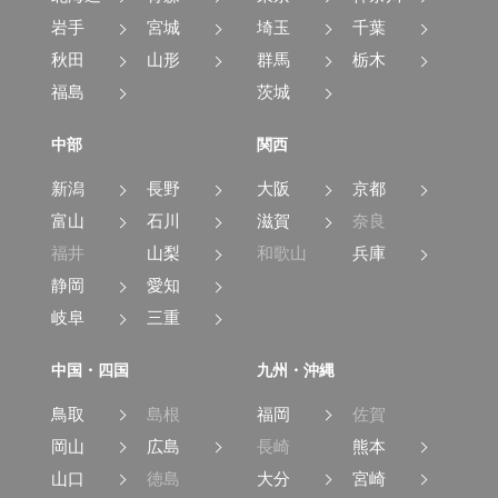
岩手
宮城
埼玉
千葉
秋田
山形
群馬
栃木
福島
茨城
中部
関西
新潟
長野
大阪
京都
富山
石川
滋賀
奈良
福井
山梨
和歌山
兵庫
静岡
愛知
岐阜
三重
中国・四国
九州・沖縄
鳥取
島根
福岡
佐賀
岡山
広島
長崎
熊本
山口
徳島
大分
宮崎