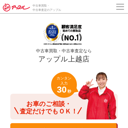
/*ABテスト_新規査定フォームの為のCVボタン*/
中古車買取・
中古車査定のアップル
中古車買取・中古車査定なら
アップル上越店
カンタン
入力
30
秒
お車のご相談・
査定だけでもＯＫ！