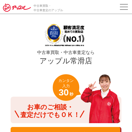
/*ABテスト_新規査定フォームの為のCVボタン*/
中古車買取・
中古車査定のアップル
中古車買取・中古車査定なら
アップル常滑店
カンタン
入力
30
秒
お車のご相談・
査定だけでもＯＫ！