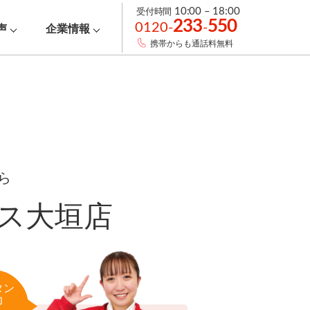
受付時間
10:00 – 18:00
233
550
0120-
-
声
企業情報
携帯からも通話料無料
ら
ス大垣店
タン
力