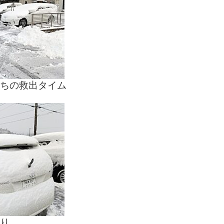
ちの救出タイム　　
り、