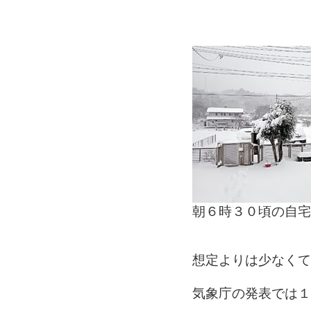
朝６時３０頃
の自宅
想定よりは少なくて
気象庁
の発表では１