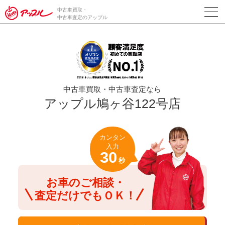
/*ABテスト_新規査定フォームの為のCVボタン*/
中古車買取・
中古車査定のアップル
中古車買取・中古車査定なら
アップル鳩ヶ谷122号店
カンタン
入力
30
秒
お車のご相談・
査定だけでもＯＫ！