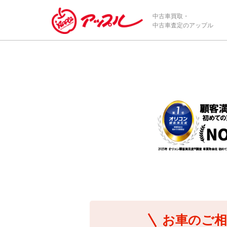
/*ABテスト_新規査定フォームの為のCVボタン*/
中古車買取・
中古車査定のアップル
お車のご相