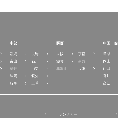
中部
関西
中国・四
新潟
長野
大阪
京都
鳥取
富山
石川
滋賀
奈良
岡山
福井
山梨
和歌山
兵庫
山口
静岡
愛知
香川
岐阜
三重
高知
レンタカー