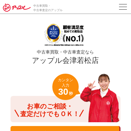
/*ABテスト_新規査定フォームの為のCVボタン*/
中古車買取・
中古車査定のアップル
中古車買取・中古車査定なら
アップル会津若松店
カンタン
入力
30
秒
お車のご相談・
査定だけでもＯＫ！