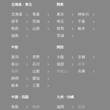
北海道・東北
関東
北海道
青森
東京
神奈川
岩手
宮城
埼玉
千葉
秋田
山形
群馬
栃木
福島
茨城
中部
関西
新潟
長野
大阪
京都
富山
石川
滋賀
奈良
福井
山梨
和歌山
兵庫
静岡
愛知
岐阜
三重
中国・四国
九州・沖縄
鳥取
島根
福岡
佐賀