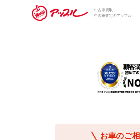
/*ABテスト_新規査定フォームの為のCVボタン*/
中古車買取・
中古車査定のアップル
お車のご相