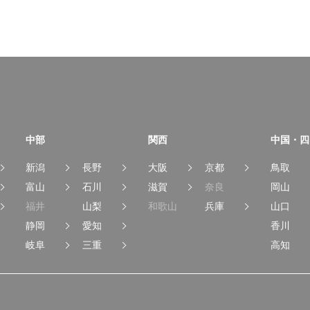
中部
関西
中国・四
新潟
長野
大阪
京都
鳥取
富山
石川
滋賀
奈良
岡山
福井
山梨
和歌山
兵庫
山口
静岡
愛知
香川
岐阜
三重
高知