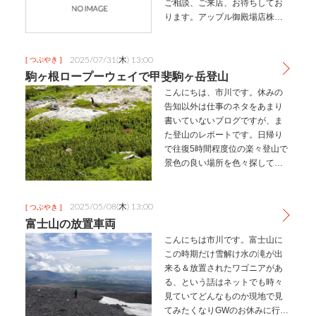
ご相談、ご来店、お待ちしてお
ります。アップル御殿場店株式
会社シルバ412-0041静岡県御殿
場市ぐみ沢1245-2御殿場市クル
マ買取販売廃車も買取致します
2025/07/31(木) 13:00
[ つぶやき ]
自動車の事、何でもご相談く…
駒ヶ根ロープーウェイで甲斐駒ヶ岳登山
こんにちは、市川です。休みの
告知以外は仕事のネタをあまり
書いていないブログですが、ま
た登山のレポートです。日帰り
で往復5時間程度位の楽々登山で
景色の良い場所を色々探してい
たら、長野の駒ヶ根ロープーウ
ェイから千畳敷カール、そこか
ら２～３時間で２９６７メート
2025/05/08(木) 13:00
[ つぶやき ]
ルの甲斐駒ヶ岳までのルートを
富士山の放置車両
見つけまし…
こんにちは市川です。富士山に
この時期だけ雪解け水の滝が出
来る＆放置されたワゴニアがあ
る、という話はネットでも時々
見ていてどんなものか現地で見
てみたくなりGWのお休みに行っ