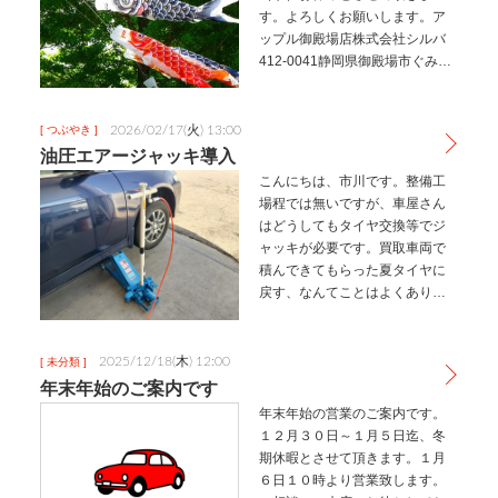
す。よろしくお願いします。ア
ップル御殿場店株式会社シルバ
412-0041静岡県御殿場市ぐみ沢
1245-2御殿場市クルマ買取販売
廃車も買取致します自動車の
事、何でもご相談ください。フ
2026/02/17(火) 13:00
[ つぶやき ]
リーダイヤル0120-81-…
油圧エアージャッキ導入
こんにちは、市川です。整備工
場程では無いですが、車屋さん
はどうしてもタイヤ交換等でジ
ャッキが必要です。買取車両で
積んできてもらった夏タイヤに
戻す、なんてことはよくありま
す。今までアルミ製の適当な海
外メーカー製を使っていたので
すが、ジャッキの油圧ポンプと
2025/12/18(木) 12:00
[ 未分類 ]
のジョイント部が壊れてしま
年末年始のご案内です
い、上がるはい…
年末年始の営業のご案内です。
１２月３０日～１月５日迄、冬
期休暇とさせて頂きます。１月
６日１０時より営業致します。