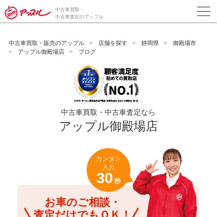
/*ABテスト_新規査定フォームの為のCVボタン*/
中古車買取・
中古車査定のアップル
中古車買取・販売のアップル
店舗を探す
静岡県
御殿場市
アップル御殿場店
ブログ
中古車買取・中古車査定なら
アップル御殿場店
カンタン
入力
30
秒
お車のご相談・
査定だけでもＯＫ！