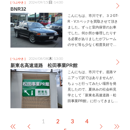
車を停めて、１０分程で登山道
2024/09/15(日) 14:00
[ つぶやき ]
入り口です。そこから約５０分
BNR32
位で山頂、標…
こんにちは、市川です。３２GT-
R・Vスペックを買取させて頂き
ました。ずっと室内保管のお車
でした。何か所か修理したりす
る必要がありましたがフレーム
のサビ等も少なく程度良好でし
た。久しぶりに見る３２は最近
の車に見慣れているとコンパク
2024/08/08(木) 13:00
[ つぶやき ]
トに感じます。やっぱりRB２６
新東名高速道路 松田事業PR館
の音は最高ですね。売約済みア
こんにちは、市川です。道路マ
ップ…
ニアって訳ではありませんが、
ちょっと行ってみたい場所を発
見したので、夏休みの社会科見
学として「新東名高速道路・松
田事業PR館」に行ってきまし
た。（要予約です）国道246号
線、寄の交差点より山を登って
10分くらいで到着です。資料室
1
2
3
4
の中でネクスコ職員の方が工事