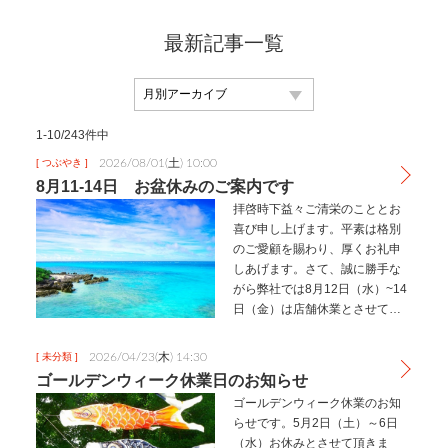
最新記事一覧
1-10/243件中
2026/08/01(土) 10:00
[ つぶやき ]
8月11-14日 お盆休みのご案内です
拝啓時下益々ご清栄のこととお
喜び申し上げます。平素は格別
のご愛顧を賜わり、厚くお礼申
しあげます。さて、誠に勝手な
がら弊社では8月12日（水）~14
日（金）は店舗休業とさせて頂
きます。８月の土日は全て営業
しております。ご相談お待ちし
2026/04/23(木) 14:30
[ 未分類 ]
ております。アップル御殿場店
ゴールデンウィーク休業日のお知らせ
株式会社シルバ412-0041静岡…
ゴールデンウィーク休業のお知
らせです。5月2日（土）～6日
（水）お休みとさせて頂きま