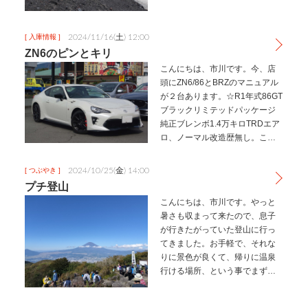
てきました。富士あざみライン
を登り須走５合目の登山口へ。
GW真っ只中ですがマニアックす
2024/11/16(土) 12:00
[ 入庫情報 ]
ぎる場所なのかあまり混んでい
ZN6のピンとキリ
ません。…
こんにちは、市川です。今、店
頭にZN6/86とBRZのマニュアル
が２台あります。☆R1年式86GT
ブラックリミテッドパッケージ
純正ブレンボ1.4万キロTRDエア
ロ、ノーマル改造歴無し。こち
らの車両、新車のようなコンデ
ィション、２リッターモデルの
2024/10/25(金) 14:00
[ つぶやき ]
極上を探しているという方にピ
プチ登山
ッタリです。ワンオー…
こんにちは、市川です。やっと
暑さも収まって来たので、息子
が行きたがっていた登山に行っ
てきました。お手軽で、それな
りに景色が良くて、帰りに温泉
行ける場所、という事でまずは
金時山を選んでみました。朝８
時位に金太郎ラインの駐車場へ