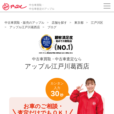
/*ABテスト_新規査定フォームの為のCVボタン*/
中古車買取・
中古車査定のアップル
中古車買取・販売のアップル
店舗を探す
東京都
江戸川区
アップル江戸川葛西店
ブログ
中古車買取・中古車査定なら
アップル江戸川葛西店
カンタン
入力
30
秒
お車のご相談・
査定だけでもＯＫ！