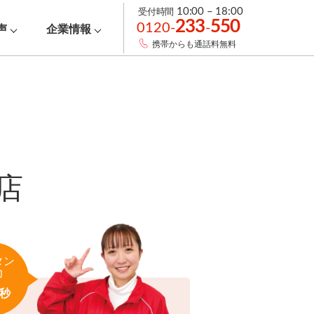
受付時間
10:00 – 18:00
233
550
0120-
-
声
企業情報
携帯からも通話料無料
店
タン
力
秒