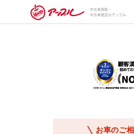
/*ABテスト_新規査定フォームの為のCVボタン*/
中古車買取・
中古車査定のアップル
お車のご相