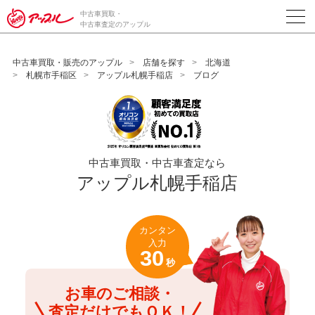
/*ABテスト_新規査定フォームの為のCVボタン*/
中古車買取・
中古車査定のアップル
中古車買取・販売のアップル
店舗を探す
北海道
札幌市手稲区
アップル札幌手稲店
ブログ
中古車買取・中古車査定なら
アップル札幌手稲店
カンタン
入力
30
秒
お車のご相談・
査定だけでもＯＫ！