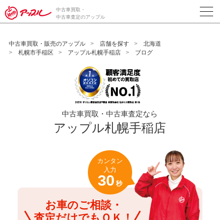
/*ABテスト_新規査定フォームの為のCVボタン*/
中古車買取・
中古車査定のアップル
中古車買取・販売のアップル
店舗を探す
北海道
札幌市手稲区
アップル札幌手稲店
ブログ
中古車買取・中古車査定なら
アップル札幌手稲店
カンタン
入力
30
秒
お車のご相談・
査定だけでもＯＫ！