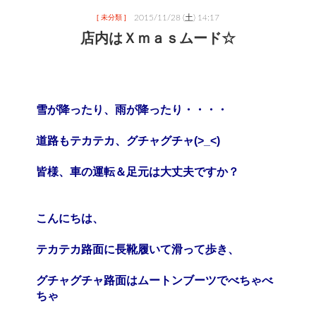
2015/11/28 (土) 14:17
[ 未分類 ]
店内はＸｍａｓムード☆
雪が降ったり、雨が降ったり・・・・
道路もテカテカ、グチャグチャ(>_<)
皆様、車の運転＆足元は大丈夫ですか？
こんにちは、
テカテカ路面に長靴履いて滑って
歩き、
グチャグチャ路面はムートンブーツでべちゃべ
ちゃ