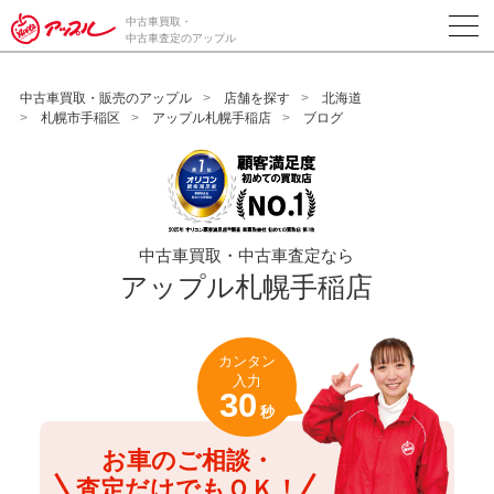
/*ABテスト_新規査定フォームの為のCVボタン*/
中古車買取・
中古車査定のアップル
中古車買取・販売のアップル
店舗を探す
北海道
札幌市手稲区
アップル札幌手稲店
ブログ
中古車買取・中古車査定なら
アップル札幌手稲店
カンタン
入力
30
秒
お車のご相談・
査定だけでもＯＫ！