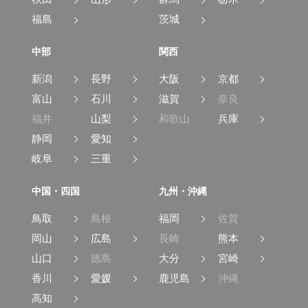
福島
茨城
中部
関西
新潟
長野
大阪
京都
富山
石川
滋賀
奈良
福井
山梨
和歌山
兵庫
静岡
愛知
岐阜
三重
中国・四国
九州・沖縄
鳥取
島根
福岡
佐賀
岡山
広島
長崎
熊本
山口
徳島
大分
宮崎
香川
愛媛
鹿児島
沖縄
高知