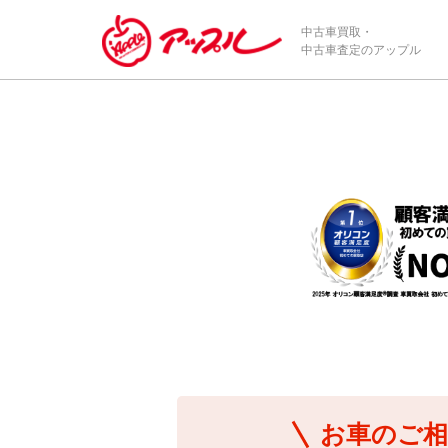
/*ABテスト_新規査定フォームの為のCVボタン*/
中古車買取・
中古車査定のアップル
お車のご相