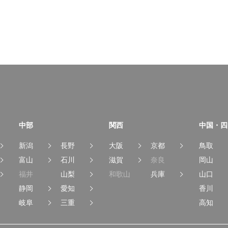
中部
関西
中国・四
新潟
長野
大阪
京都
鳥取
富山
石川
滋賀
奈良
岡山
福井
山梨
和歌山
兵庫
山口
静岡
愛知
香川
岐阜
三重
高知