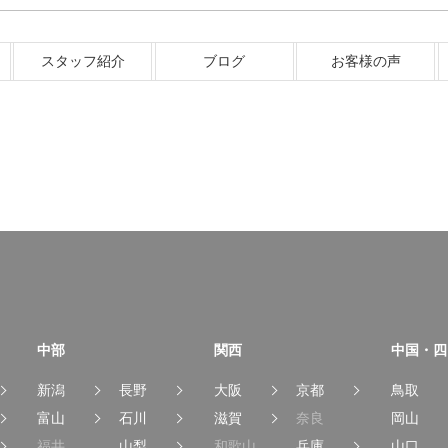
スタッフ紹介
ブログ
お客様の声
中部
関西
中国・四
新潟
長野
大阪
京都
鳥取
富山
石川
滋賀
奈良
岡山
福井
山梨
和歌山
兵庫
山口