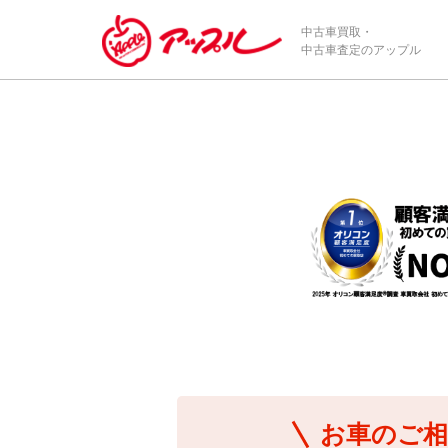
/*ABテスト_新規査定フォームの為のCVボタン*/
中古車買取・
中古車査定のアップル
お車のご相