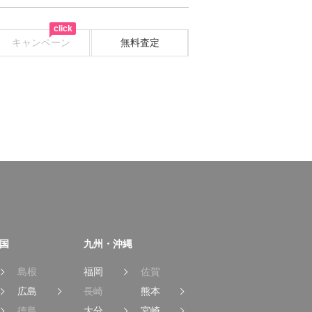
click
キャンペーン
無料査定
国
九州・沖縄
島根
福岡
佐賀
広島
長崎
熊本
徳島
大分
宮崎