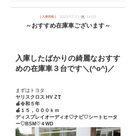
2025/07/15 (火) 16:03
[ 入庫情報 ]
～おすすめ在庫車ございます～
入庫したばかりの綺麗なおすす
めの在庫車３台です＼(^o^)／
まずはトヨタ 
ヤリスクロス HV	Z
❣
🍎令和５年
🍎１５，０００ｋｍ
ディスプレイオーディオ♡ナビ♡シートヒータ
ー♡BSM♡４WD