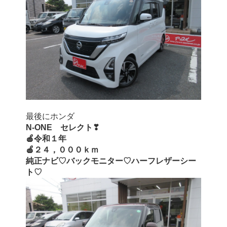
最後にホンダ
N-ONE　セレクト❣
🍎令和１年
🍎２４，０００ｋｍ
純正ナビ♡バックモニター♡ハーフレザーシー
ト♡