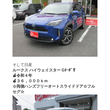
そして日産
ルークス ハイウェイスター Gﾀｰﾎﾞ❣
🍎令和４年
🍎３６，０００ｋｍ
☆両側ハンズフリーオートスライドドア☆フル
セグ☆