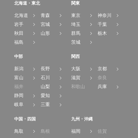
北海道・東北
関東
北海道
青森
東京
神奈川
岩手
宮城
埼玉
千葉
秋田
山形
群馬
栃木
福島
茨城
中部
関西
新潟
長野
大阪
京都
富山
石川
滋賀
奈良
福井
山梨
和歌山
兵庫
静岡
愛知
岐阜
三重
中国・四国
九州・沖縄
鳥取
島根
福岡
佐賀