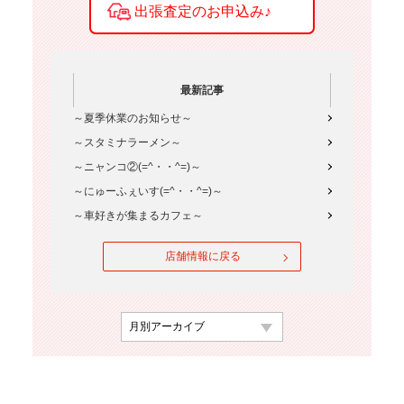
最新記事
～夏季休業のお知らせ～
～スタミナラーメン～
～ニャンコ②(=^・・^=)～
～にゅーふぇいす(=^・・^=)～
～車好きが集まるカフェ～
店舗情報に戻る