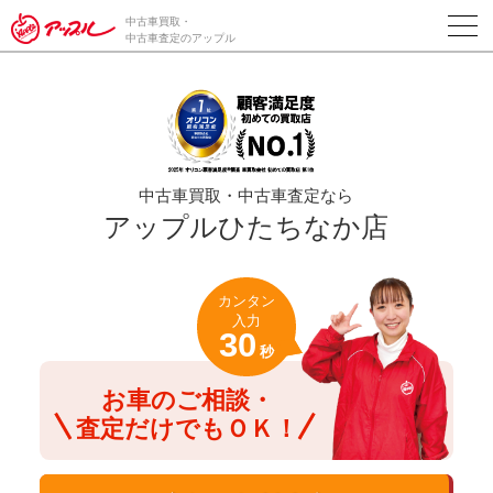
/*ABテスト_新規査定フォームの為のCVボタン*/
中古車買取・
中古車査定のアップル
中古車買取・中古車査定なら
アップルひたちなか店
カンタン
入力
30
秒
お車のご相談・
査定だけでもＯＫ！