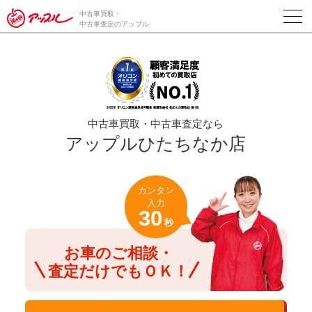
/*ABテスト_新規査定フォームの為のCVボタン*/
中古車買取・
中古車査定のアップル
中古車買取・中古車査定なら
アップルひたちなか店
カンタン
入力
30
秒
お車のご相談・
査定だけでもＯＫ！