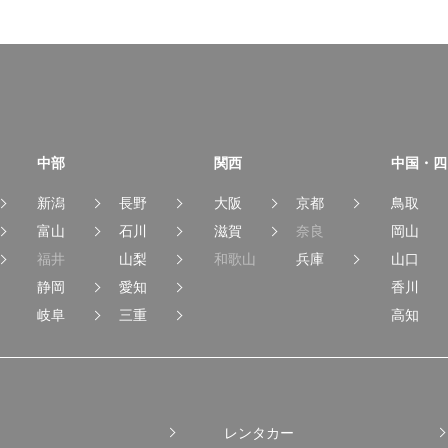
中部
関西
中国・四
新潟
長野
大阪
京都
鳥取
富山
石川
滋賀
奈良
岡山
福井
山梨
和歌山
兵庫
山口
静岡
愛知
香川
岐阜
三重
高知
レンタカー