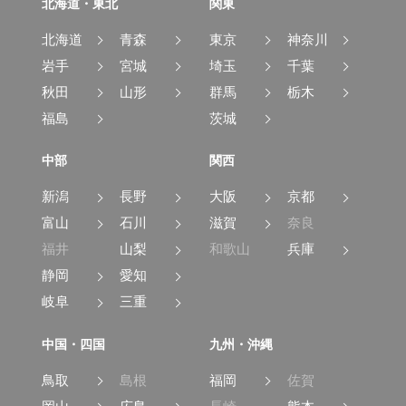
北海道・東北
関東
北海道
青森
東京
神奈川
岩手
宮城
埼玉
千葉
秋田
山形
群馬
栃木
福島
茨城
中部
関西
新潟
長野
大阪
京都
富山
石川
滋賀
奈良
福井
山梨
和歌山
兵庫
静岡
愛知
岐阜
三重
中国・四国
九州・沖縄
鳥取
島根
福岡
佐賀