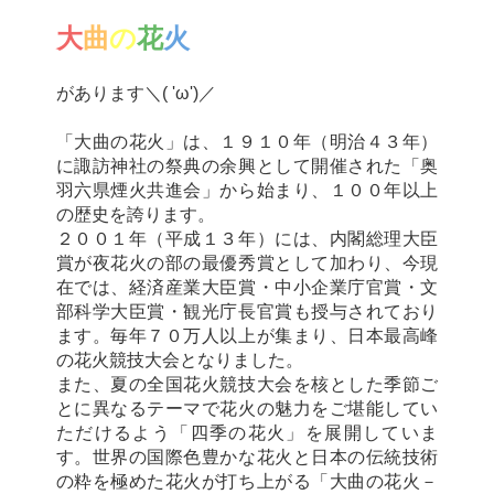
大
曲
の
花
火
があります＼( 'ω')／
「大曲の花火」は、１９１０年（明治４３年）
に諏訪神社の祭典の余興として開催された「奥
羽六県煙火共進会」から始まり、１００年以上
の歴史を誇ります。
２００１年（平成１３年）には、内閣総理大臣
賞が夜花火の部の最優秀賞として加わり、今現
在では、経済産業大臣賞・中小企業庁官賞・文
部科学大臣賞・観光庁長官賞も授与されており
ます。毎年７０万人以上が集まり、日本最高峰
の花火競技大会となりました。
また、夏の全国花火競技大会を核とした季節ご
とに異なるテーマで花火の魅力をご堪能してい
ただけるよう「四季の花火」を展開していま
す。世界の国際色豊かな花火と日本の伝統技術
の粋を極めた花火が打ち上がる「大曲の花火－