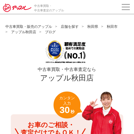
/*ABテスト_新規査定フォームの為のCVボタン*/
中古車買取・
中古車査定のアップル
中古車買取・販売のアップル
店舗を探す
秋田県
秋田市
アップル秋田店
ブログ
中古車買取・中古車査定なら
アップル秋田店
カンタン
入力
30
秒
お車のご相談・
査定だけでもＯＫ！