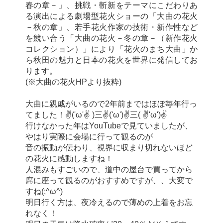
春の章－」、挑戦・斬新をテーマにこだわりあ
る演出による劇場型花火ショーの「大曲の花火
－秋の章」、若手花火作家の技術・新作性など
を競い合う「大曲の花火－冬の章－（新作花火
コレクション）」により「花火のまち大曲」か
ら秋田の魅力と日本の花火を世界に発信してお
ります。
(※大曲の花火HPより抜粋)
大曲に親戚がいるので2年前まではほぼ毎年行っ
てました！✌('ω'✌ )三✌('ω')✌三( ✌'ω')✌
行けなかった年はYouTubeで見ていましたが、
やはり実際に会場に行って観るのが
音の振動が伝わり、視界に収まり切れないほど
の花火に感動しますね！
人混みもすごいので、道中の屋台で買ってから
席に座って観るのがおすすめですが、、大変で
すね(;^ω^)
明日行く方は、夜冷えるので薄めの上着をお忘
れなく！