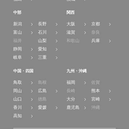
中部
関西
新潟
長野
大阪
京都
富山
石川
滋賀
奈良
福井
山梨
和歌山
兵庫
静岡
愛知
岐阜
三重
中国・四国
九州・沖縄
鳥取
島根
福岡
佐賀
岡山
広島
長崎
熊本
山口
徳島
大分
宮崎
香川
愛媛
鹿児島
沖縄
高知