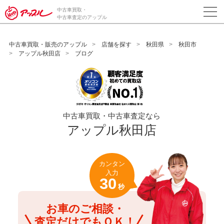
/*ABテスト_新規査定フォームの為のCVボタン*/
中古車買取・
中古車査定のアップル
中古車買取・販売のアップル
店舗を探す
秋田県
秋田市
アップル秋田店
ブログ
中古車買取・中古車査定なら
アップル秋田店
カンタン
入力
30
秒
お車のご相談・
査定だけでもＯＫ！