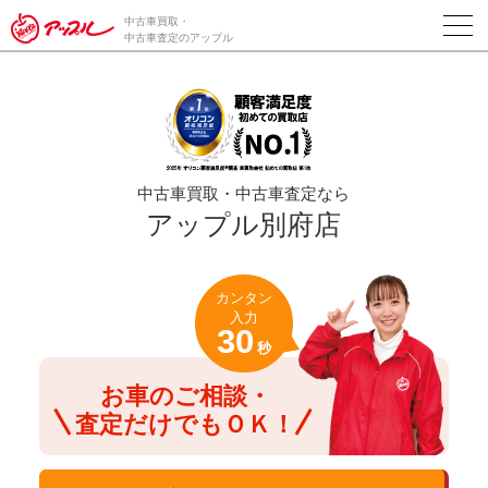
/*ABテスト_新規査定フォームの為のCVボタン*/
中古車買取・
中古車査定のアップル
中古車買取・中古車査定なら
アップル別府店
カンタン
入力
30
秒
お車のご相談・
査定だけでもＯＫ！