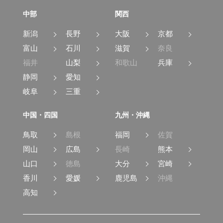
中部
関西
新潟
長野
大阪
京都
富山
石川
滋賀
奈良
福井
山梨
和歌山
兵庫
静岡
愛知
岐阜
三重
中国・四国
九州・沖縄
鳥取
島根
福岡
佐賀
岡山
広島
長崎
熊本
山口
徳島
大分
宮崎
香川
愛媛
鹿児島
沖縄
高知