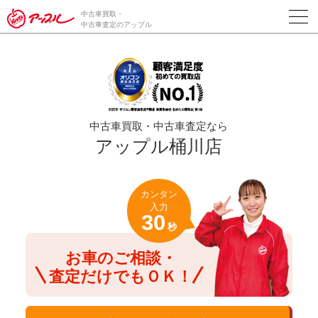
/*ABテスト_新規査定フォームの為のCVボタン*/
中古車買取・
中古車査定のアップル
中古車買取・中古車査定なら
アップル桶川店
カンタン
入力
30
秒
お車のご相談・
査定だけでもＯＫ！