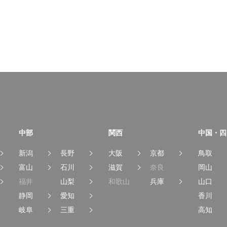
中部
関西
中国・四
新潟
長野
大阪
京都
鳥取
富山
石川
滋賀
奈良
岡山
福井
山梨
和歌山
兵庫
山口
静岡
愛知
香川
岐阜
三重
高知