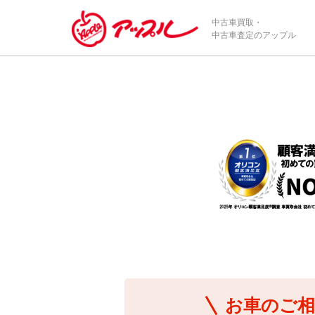
/*ABテスト_新規査定フォームの為のCVボタン*/
中古車買取・
中古車査定のアップル
お車のご相