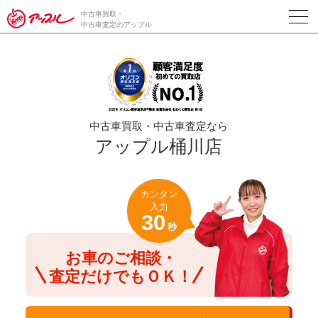
/*ABテスト_新規査定フォームの為のCVボタン*/
中古車買取・
中古車査定のアップル
中古車買取・中古車査定なら
アップル桶川店
カンタン
入力
30
秒
お車のご相談・
査定だけでもＯＫ！