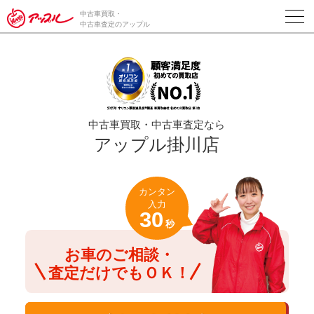
/*ABテスト_新規査定フォームの為のCVボタン*/
中古車買取・
中古車査定のアップル
中古車買取・中古車査定なら
アップル掛川店
カンタン
入力
30
秒
お車のご相談・
査定だけでもＯＫ！