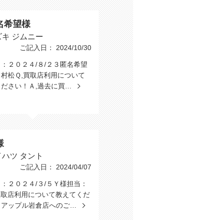
名希望様
ズキ ジムニー
ご記入日： 2024/10/30
：２０２４/８/２３匿名希望
村松Ｑ,買取店利用について
ください！Ａ,過去に買…
様
イハツ タント
ご記入日： 2024/04/07
：２０２４/３/５Ｙ様担当：
買取店利用について教えてくだ
Ａアップル岩倉店へのご…