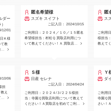
匿名希望様
匿
ルダー
スズキ スイフト
ス
ご記入日： 2024/10/15
ラ）
12/01
ご利用日：２０２４／１０／１５匿名
ご利用日
希望様担当：村松Ｑ.買取店利用につ
様担当：
日Ｋ様
いて教えてください！Ａ.買取店…
教えて
いて教
倉…
Ｓ様
Ｙ
10/06
日産 セレナ
ダ
ご記入日： 2024/04/24
様担
て教え
ご利用日：２０２４/３/２２Ｓ様担
ご利用日
て…
当：寺園Ｑ買取店利用について教えて
寺園Ｑ
ください！Ａ買取店を初めてご利…
さい！