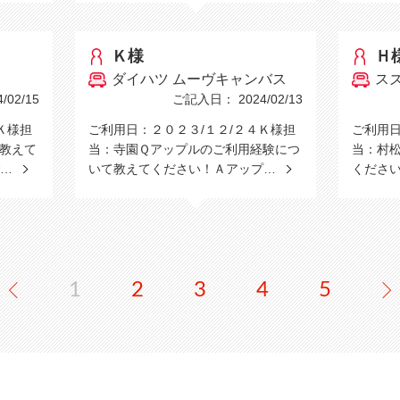
Ｋ様
Ｈ
ダイハツ ムーヴキャンバス
ス
02/15
ご記入日： 2024/02/13
Ｋ様担
ご利用日：２０２３/１２/２４Ｋ様担
ご利用日
教えて
当：寺園Ｑアップルのご利用経験につ
当：村
ご…
いて教えてください！Ａアップ…
くださ
1
2
3
4
5