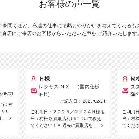
お客様の声一覧
声を聞くほど、私達の仕事に情熱とやりがいを与えてくれるも
岩倉店にご来店のお客様からいただいた声を
ご紹介いたします
Ｈ様
Ｍ
レクサス ＮＸ （国内仕様
スズ
05/01
右H）
降
ご記入日： 2025/02/24
当：村
てくだ
ご利用日：２０２５／２／２４Ｈ様担
ご利用
用…
当：村松Ｑ.買取店利用について教え
当：村松
てください！Ａ.過去に買取店を…
てくだ