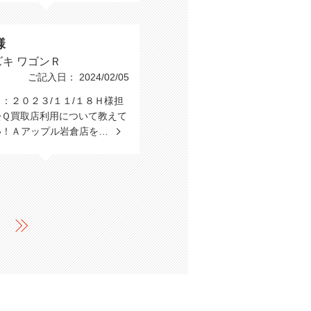
様
ズキ ワゴンＲ
ご記入日： 2024/02/05
：２０２３/１１/１８Ｈ様担
松Ｑ買取店利用について教えて
い！Ａアップル岩倉店を…