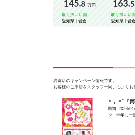
145.
163.
8
5
万円
取り扱い店舗:
取り扱い店舗
愛知県 | 岩倉
愛知県 | 岩
岩倉店のキャンペーン情報です。
お客様のご来店をスタッフ一同、心よりお
＊.｡.＊ﾟ
期間: 2024/01
୨୧：半年に一