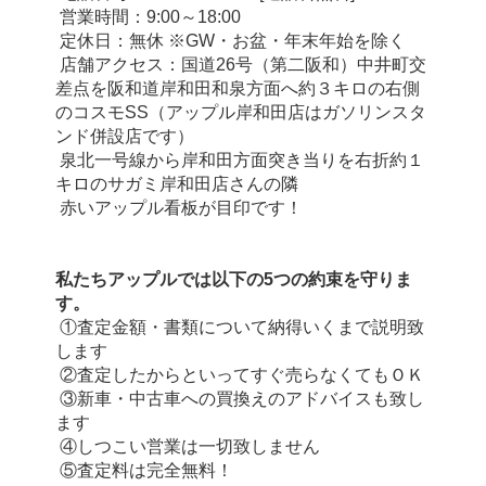
 営業時間：9:00～18:00
 定休日：無休 ※GW・お盆・年末年始を除く
 店舗アクセス：国道26号（第二阪和）中井町交
差点を阪和道岸和田和泉方面へ約３キロの右側
のコスモSS（アップル岸和田店はガソリンスタ
ンド併設店です）
 泉北一号線から岸和田方面突き当りを右折約１
キロのサガミ岸和田店さんの隣
 赤いアップル看板が目印です！
私たちアップルでは以下の5つの約束を守りま
す。
 ①査定金額・書類について納得いくまで説明致
します
 ②査定したからといってすぐ売らなくてもＯＫ
 ③新車・中古車への買換えのアドバイスも致し
ます
 ④しつこい営業は一切致しません
 ⑤査定料は完全無料！