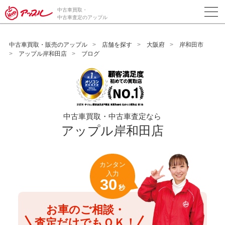
/*ABテスト_新規査定フォームの為のCVボタン*/
中古車買取・
中古車査定のアップル
中古車買取・販売のアップル
店舗を探す
大阪府
岸和田市
アップル岸和田店
ブログ
中古車買取・中古車査定なら
アップル岸和田店
カンタン
入力
30
秒
お車のご相談・
査定だけでもＯＫ！