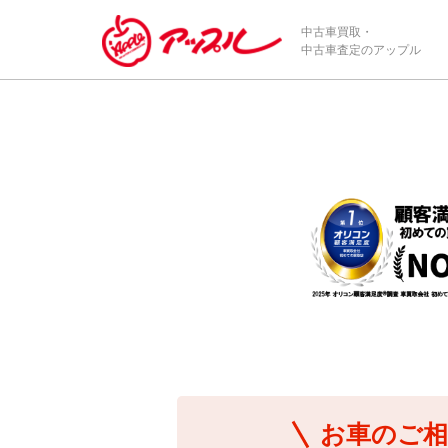
/*ABテスト_新規査定フォームの為のCVボタン*/
中古車買取・
中古車査定のアップル
お車のご相