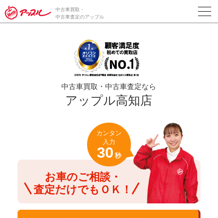
/*ABテスト_新規査定フォームの為のCVボタン*/
中古車買取・
中古車査定のアップル
中古車買取・中古車査定なら
アップル高知店
カンタン
入力
30
秒
お車のご相談・
査定だけでもＯＫ！