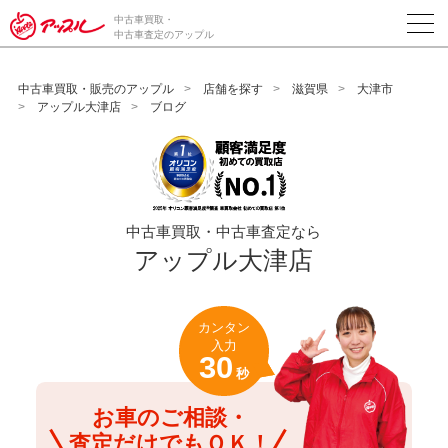
/*ABテスト_新規査定フォームの為のCVボタン*/
中古車買取・
中古車査定のアップル
中古車買取・販売のアップル
店舗を探す
滋賀県
大津市
アップル大津店
ブログ
中古車買取・中古車査定なら
アップル大津店
カンタン
入力
30
秒
お車のご相談・
査定だけでもＯＫ！