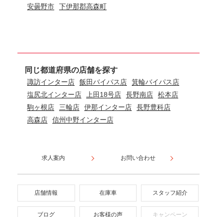
安曇野市
下伊那郡高森町
同じ都道府県の店舗を探す
諏訪インター店
飯田バイパス店
箕輪バイパス店
塩尻北インター店
上田18号店
長野南店
松本店
駒ヶ根店
三輪店
伊那インター店
長野豊科店
高森店
信州中野インター店
求人案内
お問い合わせ
店舗情報
在庫車
スタッフ紹介
ブログ
お客様の声
キャンペーン