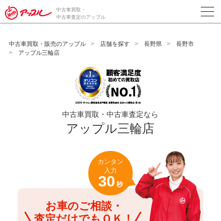
/*ABテスト_新規査定フォームの為のCVボタン*/
中古車買取・
中古車査定のアップル
中古車買取・販売のアップル
店舗を探す
長野県
長野市
アップル三輪店
中古車買取・中古車査定なら
アップル三輪店
カンタン
入力
30
秒
お車のご相談・
査定だけでもＯＫ！