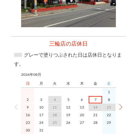
三輪店の店休日
グレーで塗りつぶされた日は店休日となりま
す。
2026年08月
2026年09月
日
月
火
水
木
金
土
日
1
2
3
4
5
6
7
8
6
9
10
11
12
13
14
15
13
1
16
17
18
19
20
21
22
20
2
23
24
25
26
27
28
29
27
2
30
31