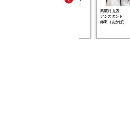
武蔵村山店
武蔵村山店
ザー
アシスタント
アシスタント
酒井（さかい）
赤羽（あかば）