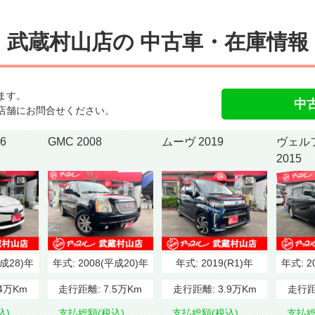
武蔵村山店の
中古車・在庫情報
ます。
中
店舗にお問合せください。
016
GMC 2008
ムーヴ 2019
ヴェル
2015
平成28)年
年式:
2008(平成20)年
年式:
2019(R1)年
年式:
2
.4万Km
走行距離:
7.5万Km
走行距離:
3.9万Km
走行距
込)
支払総額(税込)
支払総額(税込)
支払総