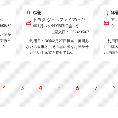
S様
N
ペ
トヨタ ヴェルファイア(H27
ア
05/30
年1月～のHYBRID含む)
タ
ご記入日： 2024/05/07
お聞か
めて購入
ご利用日：R6年2月27日担当：奥川あ
ご利用日
…
なたの愛車と、その思い出をお聞かせ
川ご購
ください！家族を乗せて15…
た理由
3
4
5
6
7