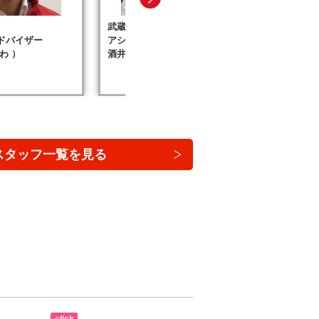
武蔵村山店
武蔵村山
ドバイザー
アシスタント
アシスタ
わ ）
酒井（さかい）
赤羽（あ
スタッフ一覧を見る
click