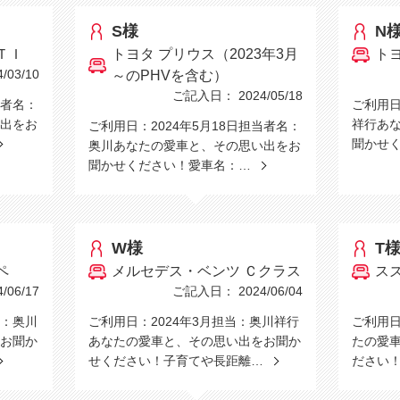
S様
N
ＴＩ
トヨタ プリウス（2023年3月
ト
03/10
～のPHVを含む）
ご記入日： 2024/05/18
当者名：
ご利用日
出をお
祥行あ
ご利用日：2024年5月18日担当者名：
聞かせ
奥川あなたの愛車と、その思い出をお
聞かせください！愛車名：…
W様
T
ペ
メルセデス・ベンツ Ｃクラス
ス
06/17
ご記入日： 2024/06/04
当：奥川
ご利用日：2024年3月担当：奥川祥行
ご利用日
お聞か
あなたの愛車と、その思い出をお聞か
たの愛
せください！子育てや長距離…
ださい