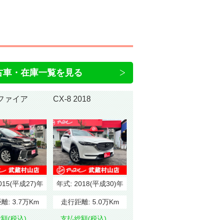
古車・在庫一覧を見る
ファイア
CX-8 2018
015(平成27)年
年式:
2018(平成30)年
離:
3.7万Km
走行距離:
5.0万Km
額(税込)
支払総額(税込)