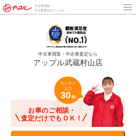
/*ABテスト_新規査定フォームの為のCVボタン*/
中古車買取・
中古車査定のアップル
中古車買取・中古車査定なら
アップル武蔵村山店
カンタン
入力
30
秒
お車のご相談・
査定だけでもＯＫ！