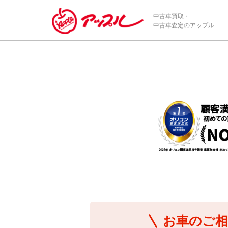
/*ABテスト_新規査定フォームの為のCVボタン*/
中古車買取・
中古車査定のアップル
お車のご相