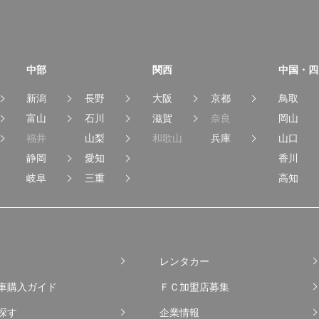
中部
関西
中国・四
新潟
長野
大阪
京都
鳥取
富山
石川
滋賀
奈良
岡山
福井
山梨
和歌山
兵庫
山口
静岡
愛知
香川
岐阜
三重
高知
レンタカー
車購入ガイド
ＦＣ加盟店募集
探す
企業情報