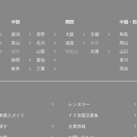
中部
関西
中国・四
新潟
長野
大阪
京都
鳥取
富山
石川
滋賀
奈良
岡山
福井
山梨
和歌山
兵庫
山口
静岡
愛知
香川
岐阜
三重
高知
レンタカー
車購入ガイド
ＦＣ加盟店募集
探す
企業情報