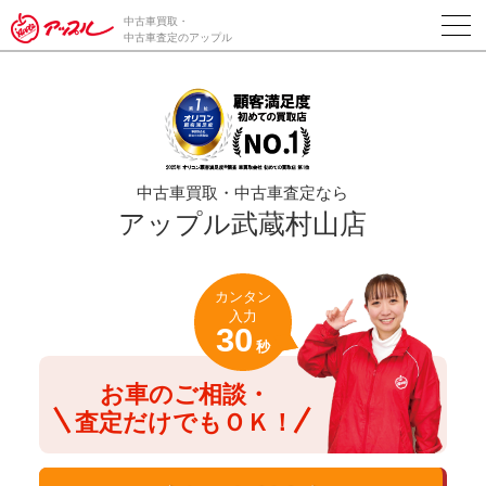
/*ABテスト_新規査定フォームの為のCVボタン*/
中古車買取・
中古車査定のアップル
中古車買取・中古車査定なら
アップル武蔵村山店
カンタン
入力
30
秒
お車のご相談・
査定だけでもＯＫ！