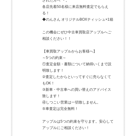
された方へ*・。*
各店先着50名様に来店無料査定でもらえ
る！
◆のんさん オリジナルBOXティッシュ×1箱
この機会にぜひ中古車買取店アップルへご
相談ください！！
【車買取アップルからお客様へ】
～5つの約束～
①査定金額・書類について納得いくまで説
明致します！
②査定したからといってすぐに売らなくて
もOK！
③新車・中古車への買い替えのアドバイス
致します！
④しつこい営業は一切致しません。
⑤車査定は完全無料！
アップルは5つの約束を守ります。安心して
アップルにご相談ください！