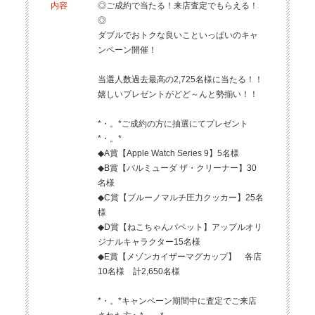
内容
◎ご成約で当たる！来店査定でもらえる！
◎
ダブルでおトクな良いこといっぱいのキャ
ンペーン開催！
当選人数過去最高の2,725名様に当たる！！
嬉しいプレゼントがどど～んと勢揃い！！
*・。*ご成約の方に抽選にてプレゼント
*・。*
◆A賞【Apple Watch Series 9】5名様
◆B賞【バルミューダ ザ・クリーナー】30
名様
◆C賞【ブルーノマルチ圧力クッカー】25名
様
◆D賞【ねこちゃんパペット】アップルオリ
ジナルキャラクター15名様
◆E賞【メゾンカイザーマグカップ】 各店
10名様 計2,650名様
*・。*キャンペーン期間中に査定でご来店