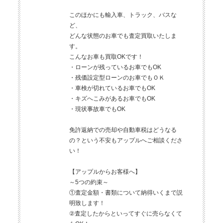
このほかにも輸入車、トラック、バスな
ど、
どんな状態のお車でも査定買取いたしま
す。
こんなお車も買取OKです！
・ローンが残っているお車でもOK
・残価設定型ローンのお車でもＯＫ
・車検が切れているお車でもOK
・キズへこみがあるお車でもOK
・現状事故車でもOK
免許返納での売却や自動車税はどうなる
の？という不安もアップルへご相談くださ
い！
【アップルからお客様へ】
～5つの約束～
①査定金額・書類について納得いくまで説
明致します！
②査定したからといってすぐに売らなくて