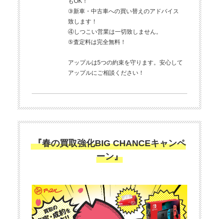
もOK！
③新車・中古車への買い替えのアドバイス
致します！
④しつこい営業は一切致しません。
⑤査定料は完全無料！
アップルは5つの約束を守ります。安心して
アップルにご相談ください！
『春の買取強化BIG CHANCEキャンペ
ーン』