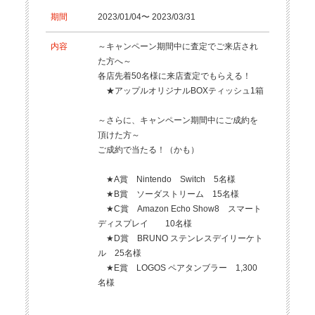
期間
2023/01/04〜 2023/03/31
内容
～キャンペーン期間中に査定でご来店され
た方へ～
各店先着50名様に来店査定でもらえる！
★アップルオリジナルBOXティッシュ1箱
～さらに、キャンペーン期間中にご成約を
頂けた方～
ご成約で当たる！（かも）
★A賞 Nintendo Switch 5名様
★B賞 ソーダストリーム 15名様
★C賞 Amazon Echo Show8 スマート
ディスプレイ 10名様
★D賞 BRUNO ステンレスデイリーケト
ル 25名様
★E賞 LOGOS ペアタンブラー 1,300
名様