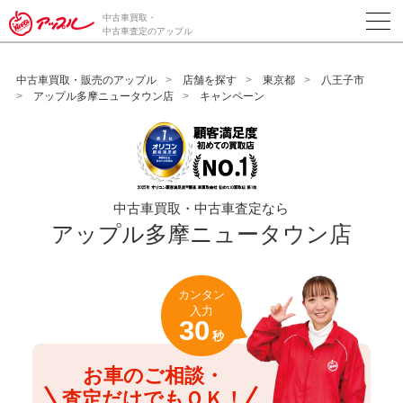
/*ABテスト_新規査定フォームの為のCVボタン*/
中古車買取・
中古車査定のアップル
中古車買取・販売のアップル
店舗を探す
東京都
八王子市
アップル多摩ニュータウン店
キャンペーン
中古車買取・中古車査定なら
アップル多摩ニュータウン店
カンタン
入力
30
秒
お車のご相談・
査定だけでもＯＫ！