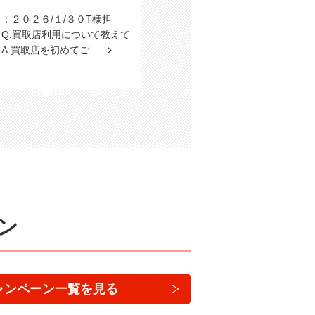
：２０２６/１/３０T様担
Q.買取店利用について教えて
A.買取店を初めてご…
ン
ャンペーン一覧を見る