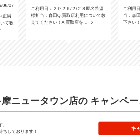
06/07
ご利用日：２０２６/２/２８匿名希望
ご利用日
様担当：森田Q.買取店利用について教
当：森田
中正男
えてください！A.買取店を…
下さい！
ついて教
多摩ニュータウン店の
キャンペー
す。
キ
待ちしております！