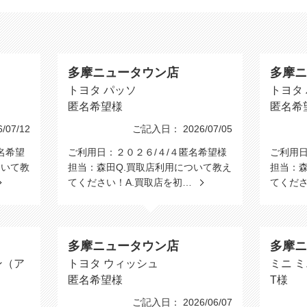
多摩ニュータウン店
多摩ニ
トヨタ パッソ
トヨタ
匿名希望様
匿名希
07/12
ご記入日： 2026/07/05
名希望
ご利用日：２０２６/４/４匿名希望様
ご利用日
ついて教
担当：森田Q.買取店利用について教え
担当：森
てください！A.買取店を初…
てくださ
多摩ニュータウン店
多摩ニ
ン（ア
トヨタ ウィッシュ
ミニ 
匿名希望様
T様
ご記入日： 2026/06/07