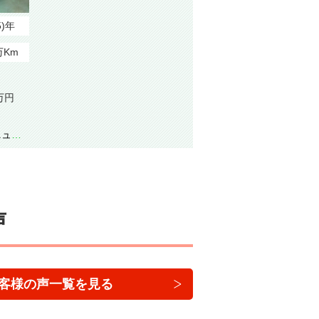
5)年
万Km
万円
声
客様の声一覧を見る