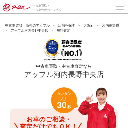
/*ABテスト_新規査定フォームの為のCVボタン*/
中古車買取・
中古車査定のアップル
中古車買取・販売のアップル
店舗を探す
大阪府
河内長野市
アップル河内長野中央店
無料査定
中古車買取・中古車査定なら
アップル河内長野中央店
カンタン
入力
30
秒
お車のご相談・
査定だけでもＯＫ！