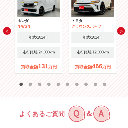
ホンダ
トヨタ
N-WGN
クラウンスポーツ
年式/2024年
年式/2024年
m
走行距離/24,000km
走行距離/12,000km
131
466
円
買取金額
万円
買取金額
万円
Ｑ
Ａ
＆
よくあるご質問