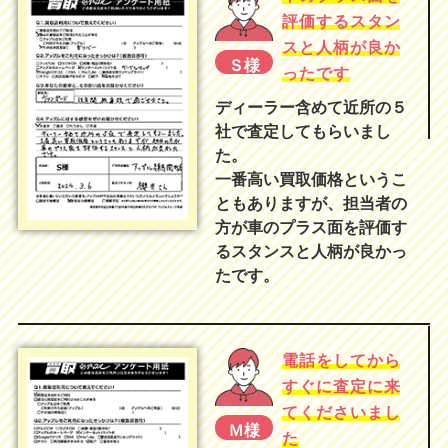
評価するスタン
スと人柄が良か
Ｓ様
ったです
ディーラー含めて近所の５
社で査定してもらいまし
た。
一番高い買取価格というこ
ともありますが、担当者の
方が車のプラス面を評価す
るスタンスと人柄が良かっ
たです。
電話をしてから
すぐに査定に来
てくださいまし
Ｍ様
た