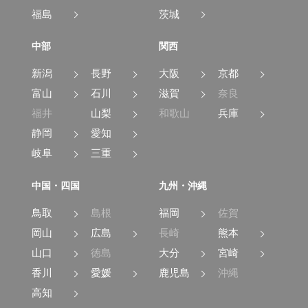
福島
茨城
中部
関西
新潟
長野
大阪
京都
富山
石川
滋賀
奈良
福井
山梨
和歌山
兵庫
静岡
愛知
岐阜
三重
中国・四国
九州・沖縄
鳥取
島根
福岡
佐賀
岡山
広島
長崎
熊本
山口
徳島
大分
宮崎
香川
愛媛
鹿児島
沖縄
高知