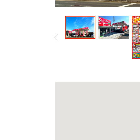
しますので、お気軽にお声かけくださ
売』といった手法を用いお客様の売却
約頂けますと幸いです。当店はお客様
てご案内も致しますので、お気軽にご
フが、お客様にベストなご案内を致し