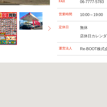
FAX
06-7777-5783
い。
のサポートを行っています。…
にスムーズなご案内を心がけ…
来店下さい。
ます。又、女性スタッフも在…
営業時間
10:00～19:00
定休日
無休
店休日カレンダ
運営法人
Re-BOOT株式