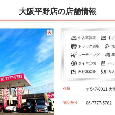
大阪平野店の店舗情報
中古車買取
中古
トラック買取
無
コーティング
車
タイヤ交換
バッ
自動車保険
カス
住所
〒547-0011
大
電話番号
06-7777-5782
店のお客様は、店舗正面に専用
の愛車を正確に査定を行い高価
店の在庫車両は、店舗外のガレ
、お客様に寄り添いご提案する
シスタント）寺口（保険担当）
混雑時もスタッフがご案内いた
価買取』だけでなく、『委託販
ので、ご来店の際は事前にご予
などは、テーブルのモニターに
米澤（営業）経験豊富なスタッ