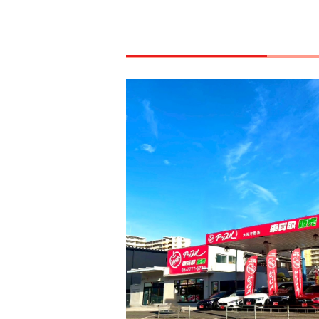
当店中環道路沿いに御座います！ご来
買取業界２０年の経験を活かしお客様
車両展示場も完備しております！※当
店内スペースも御座います。当店では
当店のスタッフです！左から福井（ア
駐車スペースをご利用いただけます。
買取致します！当店では、お車の『高
ージにて保管している場合があります
ことを心掛けております。お車の詳細
伊藤（アシスタント）中川（副店長）