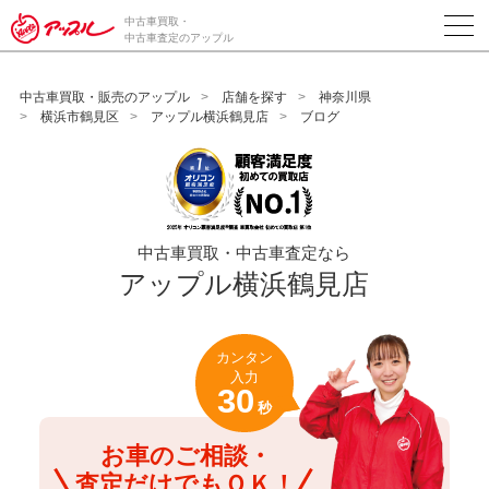
/*ABテスト_新規査定フォームの為のCVボタン*/
中古車買取・
中古車査定のアップル
中古車買取・販売のアップル
店舗を探す
神奈川県
横浜市鶴見区
アップル横浜鶴見店
ブログ
中古車買取・中古車査定なら
アップル横浜鶴見店
カンタン
入力
30
秒
お車のご相談・
査定だけでもＯＫ！