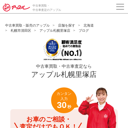
/*ABテスト_新規査定フォームの為のCVボタン*/
中古車買取・
中古車査定のアップル
中古車買取・販売のアップル
店舗を探す
北海道
札幌市清田区
アップル札幌里塚店
ブログ
中古車買取・中古車査定なら
アップル札幌里塚店
カンタン
入力
30
秒
お車のご相談・
査定だけでもＯＫ！